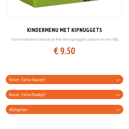
KINDERMENU MET KIPNUGGETS
Onze kindermenu bestaat uit friet met kipnuggets, caprison en een lolly.
€ 9.50
Keuze : Extra Sauzen?
knoflooksaus
Keuze : Extra Drankje?
+€0.80
Coca-Cola
Allergenen
uiensaus
+€3.00
Gluten is een eiwit dat van nature voorkomt in bepaalde granen. Voorbeelden
+€0.80
Coca-zero
van glutenhoudende granen zijn tarwe, kamut, spelt, gerst en rogge. Gluten