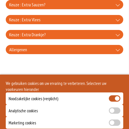
Keuze : Extra Sauzen?
knoflooksaus
Keuze : Extra Vlees
+€0.80
extra Doner
Keuze : Extra Drankje?
uiensaus
+€3.00
Coca-Cola
Allergenen
+€0.80
extra Kipdoner
whiskeysaus
+€3.00
Gluten is een eiwit dat van nature voorkomt in bepaalde granen. Voorbeelden
+€3.00
Coca-zero
van glutenhoudende granen zijn tarwe, kamut, spelt, gerst en rogge. Gluten
+€0.80
geven elasticiteit aan de producten die van het meel gemaakt worden. Hoe
extra Shoarma
meer gluten het meel bevat, des
sambal
+€3.00
Eieren worden verwerkt in heel veel producten. Kippeneieren zijn de meest
We gebruiken cookies om uw ervaring te verbeteren. Selecteer uw
+€3.00
gebruikte soorten eieren. Kippenei-eiwit kan hierbij allergische reacties
Coca-cherry
voorkeuren hieronder
veroorzaken.
+€0.80
extra Kipfilet
Noodzakelijke cookies (verplicht)
Zuivel past in een gezonde voeding. Koemelk-allergie is echter de meest
+€3.00
voorkomende voedselallergie.
+€3.00
Fanta orange
Analytische cookies
Dit product is halal
+€3.00
Marketing cookies
Fanta exotic
Dit product bevat gevogelte