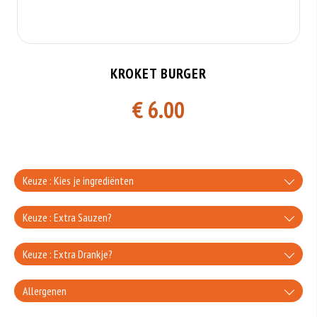
KROKET BURGER
€ 6.00
Keuze : Kies je ingrediënten
zonder salade
Keuze : Extra Sauzen?
+0.00
knoflooksaus
Keuze : Extra Drankje?
zonder Kaas
+€0.80
Coca-Cola
Allergenen
+0.00
uiensaus
alleen Sla