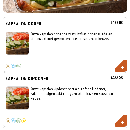
€10.00
KAPSALON DONER
Onze kapsalon doner bestaat uit friet, doner, salade en
afgemaakt met gesmolten kaas en saus naar keuze.
€10.50
KAPSALON KIPDONER
Onze kapsalon kipdoner bestaat uit friet, kipdoner,
salade en afgemaakt met gesmolten kaas en saus naar
keuze.