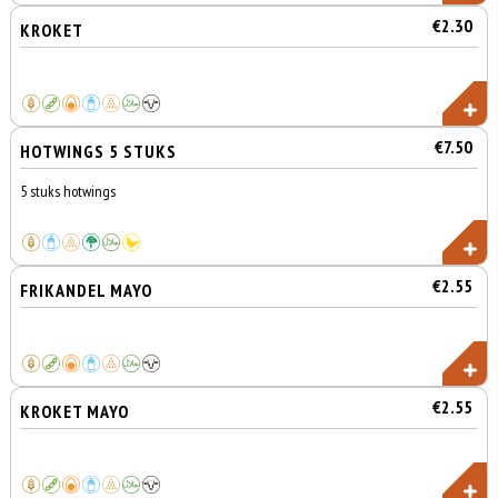
€2.30
KROKET
€7.50
HOTWINGS 5 STUKS
5 stuks hotwings
€2.55
FRIKANDEL MAYO
€2.55
KROKET MAYO