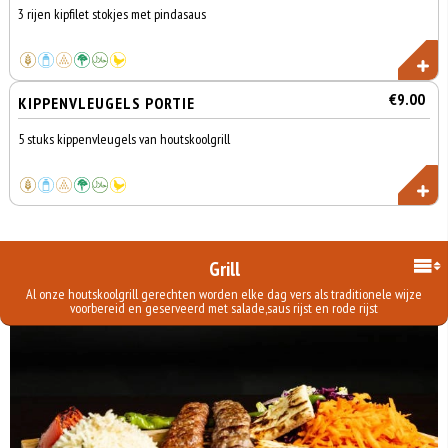
3 rijen kipfilet stokjes met pindasaus
€9.00
KIPPENVLEUGELS PORTIE
5 stuks kippenvleugels van houtskoolgrill
Grill
Al onze houtskoolgrill gerechten worden elke dag vers als traditionele wijze
voorbereid en geserveerd met salade,saus rijst en rode rijst