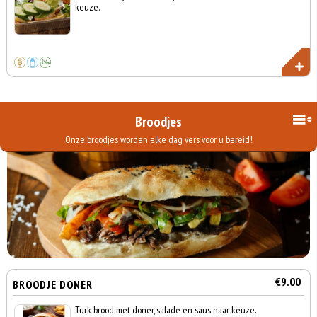
keuze.
Broodjes
Onze broodjes worden elke dag vers voor u bereid!
€9.00
BROODJE DONER
Turk brood met doner, salade en saus naar keuze.