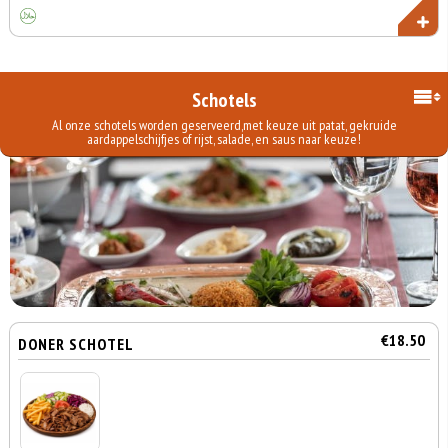
Schotels
Al onze schotels worden geserveerd,met keuze uit patat, gekruide
aardappelschijfjes of rijst, salade, en saus naar keuze!
€18.50
DONER SCHOTEL