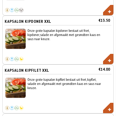
€13.50
KAPSALON KIPDONER XXL
Onze grote kapsalon kipdoner bestaat uit friet,
kipdoner, salade en afgemaakt met gesmolten kaas en
saus naar keuze.
€14.00
KAPSALON KIPFILET XXL
Onze grote kapsalon kipfilet bestaat uit friet, kipflet,
salade en afgemaakt met gesmolten kaas en saus naar
keuze.