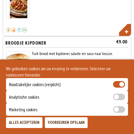
€9.00
BROODJE KIPDONER
Turk brood met kipdoner, salade en saus naar keuze.
We gebruiken cookies om uw ervaring te verbeteren. Selecteer uw
voorkeuren hieronder
Noodzakelijke cookies (verplicht)
Analytische cookies
€9.50
BROODJE KIPFILET
Marketing cookies
Turk brood met kipfilet, salade en saus naar keuze.
Totaal
ALLES ACCEPTEREN
VOORKEUREN OPSLAAN
Alleen
0
€0,00
Afhalen