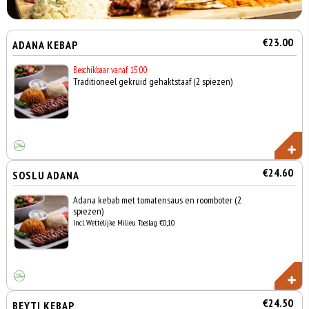
€23.00
ADANA KEBAP
Beschikbaar vanaf 15:00
Traditioneel gekruid gehaktstaaf (2 spiezen)
€24.60
SOSLU ADANA
Adana kebab met tomatensaus en roomboter (2
spiezen)
Incl. Wettelijke Milieu Toeslag €0,10
€24.50
BEYTI KEBAP