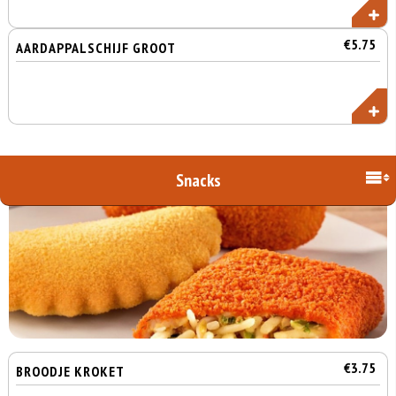
€5.75
AARDAPPALSCHIJF GROOT
Snacks
€3.75
BROODJE KROKET