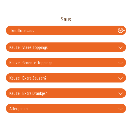
Saus
Keuze : Vlees Toppings
extra ham
Keuze : Groente Toppings
+€2.50
extra champignons
Keuze : Extra Sauzen?
extra salami
+€2.00
knoflooksaus
Keuze : Extra Drankje?
+€2.50
extra paprika
extra turkse worst
+€0.80
Coca-Cola
Allergenen
+€2.00
uiensaus
+€2.50
extra ui
extra doner
+€3.00
Gluten is een eiwit dat van nature voorkomt in bepaalde granen. Voorbeelden
+€0.80
Coca-zero
van glutenhoudende granen zijn tarwe, kamut, spelt, gerst en rogge. Gluten
+€2.00
geven elasticiteit aan de producten die van het meel gemaakt worden. Hoe
whiskeysaus